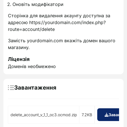
Оновіть модифікатори
Сторінка для видалення акаунту доступна за
адресою https://yourdomain.com/index.php?
route=account/delete
Замість yourdomain.com вкажіть домен вашого
магазину.
Ліцензія
Доменів необмежено
Завантаження
delete_account_v_1_1_oc3.ocmod.zip
7.2KB
Заванта