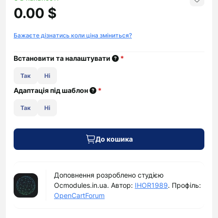
0.00 $
Бажаєте дізнатись коли ціна зміниться?
Встановити та налаштувати
*
Так
Ні
Адаптація під шаблон
*
Так
Ні
До кошика
Доповнення розроблено студією
Ocmodules.in.ua. Автор:
IHOR1989
. Профіль:
OpenCartForum